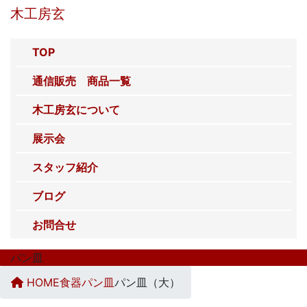
コ
ナ
木工房玄
ン
ビ
テ
ゲ
TOP
ン
ー
ツ
シ
通信販売 商品一覧
へ
ョ
ス
ン
木工房玄について
キ
に
展示会
ッ
移
プ
動
スタッフ紹介
ブログ
お問合せ
パン皿
HOME
食器
パン皿
パン皿（大）