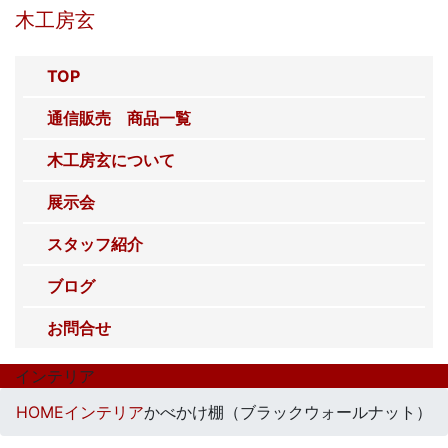
コ
ナ
木工房玄
ン
ビ
テ
ゲ
TOP
ン
ー
ツ
シ
通信販売 商品一覧
へ
ョ
ス
ン
木工房玄について
キ
に
展示会
ッ
移
プ
動
スタッフ紹介
ブログ
お問合せ
インテリア
HOME
インテリア
かべかけ棚（ブラックウォールナット）