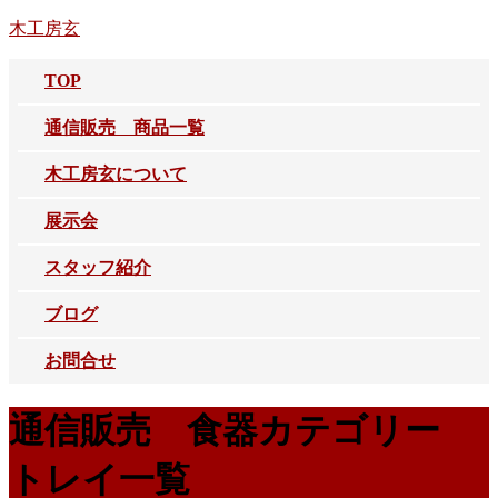
コ
ナ
木工房玄
ン
ビ
テ
ゲ
TOP
ン
ー
ツ
シ
通信販売 商品一覧
へ
ョ
ス
ン
木工房玄について
キ
に
ッ
移
展示会
プ
動
スタッフ紹介
ブログ
お問合せ
通信販売 食器カテゴリー
トレイ一覧