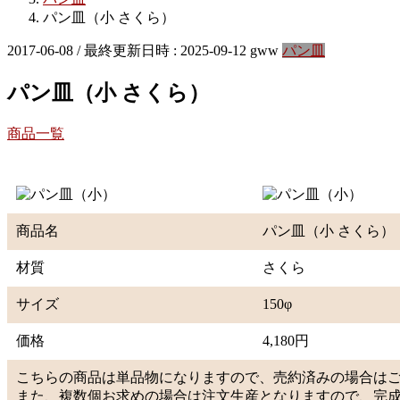
パン皿（小 さくら）
2017-06-08
/ 最終更新日時 :
2025-09-12
gww
パン皿
パン皿（小 さくら）
商品一覧
商品名
パン皿（小 さくら）
材質
さくら
サイズ
150φ
価格
4,180円
こちらの商品は単品物になりますので、売約済みの場合は
また、複数個お求めの場合は注文生産となりますので、完