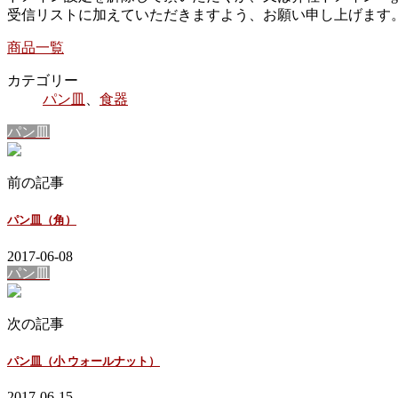
受信リストに加えていただきますよう、お願い申し上げます
商品一覧
カテゴリー
パン皿
、
食器
パン皿
前の記事
パン皿（角）
2017-06-08
パン皿
次の記事
パン皿（小 ウォールナット）
2017-06-15