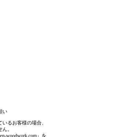
願い
ているお客様の場合、
せん。
odwork.com』を