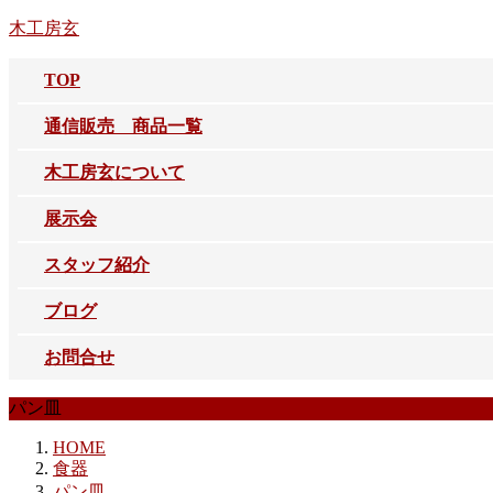
コ
ナ
木工房玄
ン
ビ
テ
ゲ
TOP
ン
ー
ツ
シ
通信販売 商品一覧
へ
ョ
ス
ン
木工房玄について
キ
に
ッ
移
展示会
プ
動
スタッフ紹介
ブログ
お問合せ
パン皿
HOME
食器
パン皿