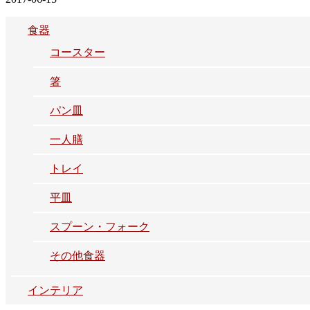
食器
コースター
箸
パン皿
一人膳
トレイ
平皿
スプーン・フォーク
その他食器
インテリア