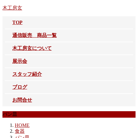
コ
ナ
木工房玄
ン
ビ
テ
ゲ
TOP
ン
ー
ツ
シ
通信販売 商品一覧
へ
ョ
ス
ン
木工房玄について
キ
に
ッ
移
展示会
プ
動
スタッフ紹介
ブログ
お問合せ
パン皿
HOME
食器
パン皿